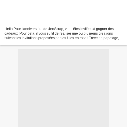
Hello Pour l'anniversaire de 4enScrap, vous êtes invitées à gagner des
cadeaux !Pour cela, il vous suffit de réaliser une ou plusieurs créations
suivant les invitations proposées par les filles en rose ! Trève de papotage,
voilà l'invitation à créer que...