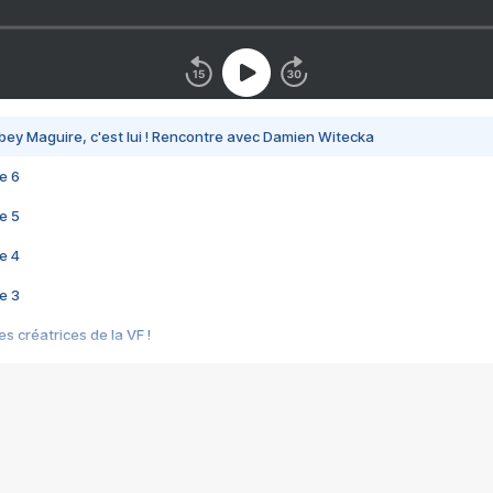
bey Maguire, c'est lui ! Rencontre avec Damien Witecka
e 6
e 5
e 4
e 3
s créatrices de la VF !
e 2
e 1
e Mektoub My Love arrive enfin ! Rencontre avec Shaïn Boumedine et Sal