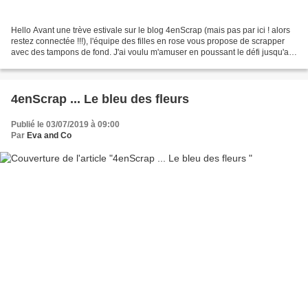
Hello Avant une trève estivale sur le blog 4enScrap (mais pas par ici ! alors
restez connectée !!!), l'équipe des filles en rose vous propose de scrapper
avec des tampons de fond. J'ai voulu m'amuser en poussant le défi jusqu'au
bout ... tampons de fond...
4enScrap ... Le bleu des fleurs
Publié le 03/07/2019 à 09:00
Par
Eva and Co