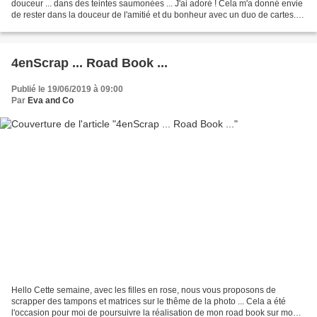
douceur ... dans des teintes saumonées ... J'ai adoré ! Cela m'a donné envie
de rester dans la douceur de l'amitié et du bonheur avec un duo de cartes.
Avec la première carte, je me suis...
4enScrap ... Road Book ...
Publié le 19/06/2019 à 09:00
Par
Eva and Co
Hello Cette semaine, avec les filles en rose, nous vous proposons de
scrapper des tampons et matrices sur le thême de la photo ... Cela a été
l'occasion pour moi de poursuivre la réalisation de mon road book sur mon