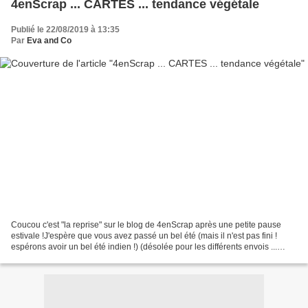
4enScrap ... CARTES ... tendance végétale
Publié le 22/08/2019 à 13:35
Par
Eva and Co
Coucou c'est "la reprise" sur le blog de 4enScrap après une petite pause
estivale !J'espère que vous avez passé un bel été (mais il n'est pas fini !
espérons avoir un bel été indien !) (désolée pour les différents envois ...
Canalblog fait ENCORE des...