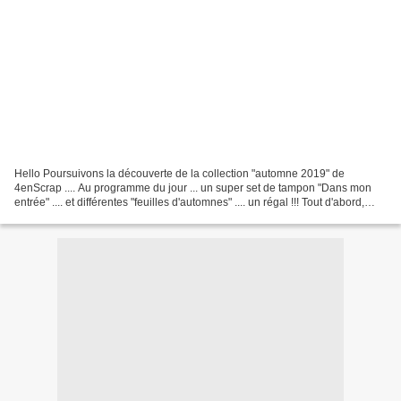
Hello Poursuivons la découverte de la collection "automne 2019" de
4enScrap .... Au programme du jour ... un super set de tampon "Dans mon
entrée" .... et différentes "feuilles d'automnes" .... un régal !!! Tout d'abord,
pour varier les plaisirs, j'ai...