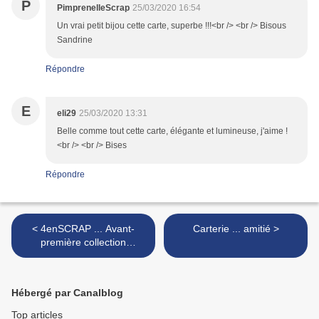
P
PimprenelleScrap
25/03/2020 16:54
Un vrai petit bijou cette carte, superbe !!!<br /> <br /> Bisous
Sandrine
Répondre
E
eli29
25/03/2020 13:31
Belle comme tout cette carte, élégante et lumineuse, j'aime !
<br /> <br /> Bises
Répondre
< 4enSCRAP ... Avant-
Carterie ... amitié >
première collection
"Printemps 2020" ... Jour #6
Hébergé par Canalblog
Top articles