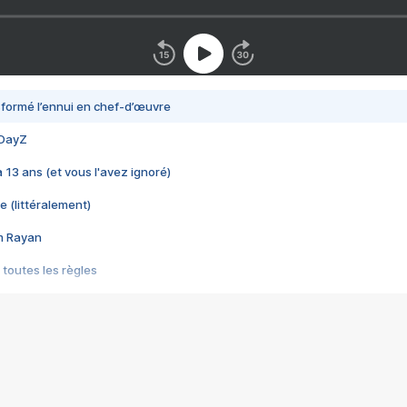
nsformé l’ennui en chef-d’œuvre
 DayZ
 a 13 ans (et vous l'avez ignoré)
e (littéralement)
im Rayan
 toutes les règles
s les jeux vidéo
us choquant de Rockstar ? - Le scandale BULLY
e plus moche de Steam
du RÊVE tourne au CAUCHEMAR