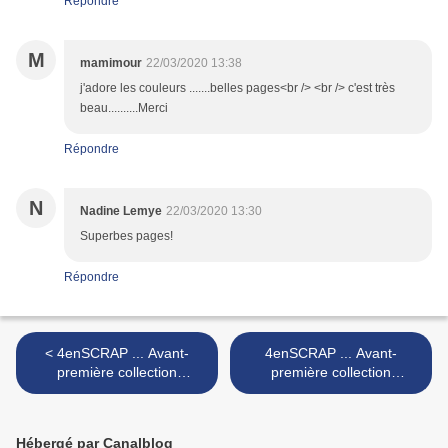
Répondre
M
mamimour
22/03/2020 13:38
j'adore les couleurs .......belles pages<br /> <br /> c'est très
beau..........Merci
Répondre
N
Nadine Lemye
22/03/2020 13:30
Superbes pages!
Répondre
< 4enSCRAP ... Avant-
4enSCRAP ... Avant-
première collection
première collection
"Printemps 2020" ... Jour #4
"Printemps 2020" ... Jour #6
>
Hébergé par Canalblog