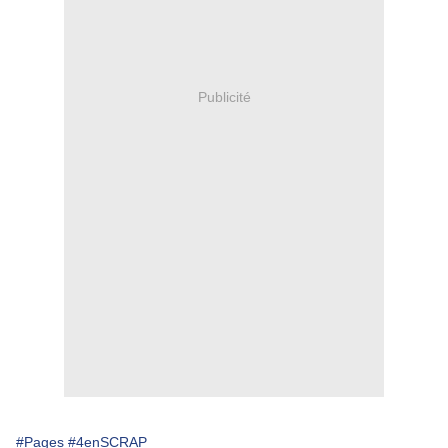
Publicité
#Pages
#4enSCRAP