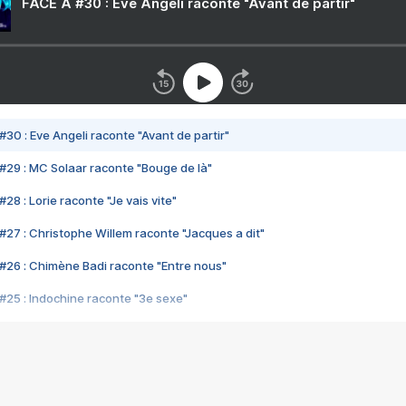
FACE A #30 : Eve Angeli raconte "Avant de partir"
#30 : Eve Angeli raconte "Avant de partir"
#29 : MC Solaar raconte "Bouge de là"
28 : Lorie raconte "Je vais vite"
#27 : Christophe Willem raconte "Jacques a dit"
#26 : Chimène Badi raconte "Entre nous"
#25 : Indochine raconte "3e sexe"
#24 : Zaho raconte "C'est chelou"
#23 : Patrick Bruel raconte "Au café des délices"
#22 : Kyo raconte "Le chemin"