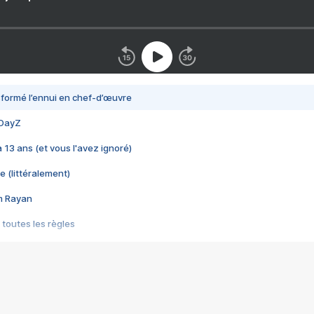
nsformé l’ennui en chef-d’œuvre
 DayZ
 a 13 ans (et vous l'avez ignoré)
e (littéralement)
im Rayan
 toutes les règles
s les jeux vidéo
us choquant de Rockstar ? - Le scandale BULLY
e plus moche de Steam