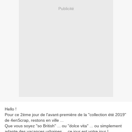
Publicité
Hello !
Pour ce 2ème jour de l'avant-première de la "collection été 2019"
de 4enScrap, restons en ville ...
Que vous soyez "so British" ... ou "dolce vita" ... ou simplement
adapte des vacances urbaines ... ce jour est votre jour !