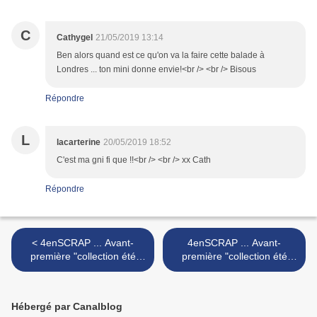
C
Cathygel
21/05/2019 13:14
Ben alors quand est ce qu'on va la faire cette balade à
Londres ... ton mini donne envie!<br /> <br /> Bisous
Répondre
L
lacarterine
20/05/2019 18:52
C'est ma gni fi que !!<br /> <br /> xx Cath
Répondre
< 4enSCRAP ... Avant-
4enSCRAP ... Avant-
première "collection été
première "collection été
2019" ... Jour #1
2019" ... Jour #3 >
Hébergé par Canalblog