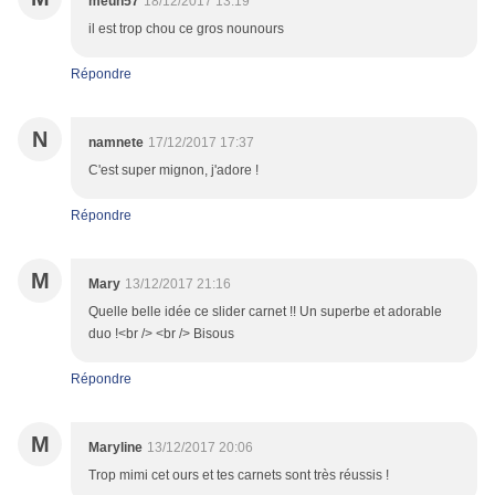
meuh57
18/12/2017 13:19
il est trop chou ce gros nounours
Répondre
N
namnete
17/12/2017 17:37
C'est super mignon, j'adore !
Répondre
M
Mary
13/12/2017 21:16
Quelle belle idée ce slider carnet !! Un superbe et adorable
duo !<br /> <br /> Bisous
Répondre
M
Maryline
13/12/2017 20:06
Trop mimi cet ours et tes carnets sont très réussis !