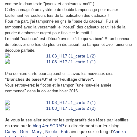
comme le doux texte "joyeux et chaleureux noël" ).
Cathy a imaginé un système de double tamponnage pour marier
facilement les couleurs lors de la réalisation des cadeaux !
Pour ma part, j'ai tamponné en gris la "base du cadeau". Puis ai
tamponné avec la versamark le "noeud" des cadeaux et utilisé de la
poudre à embosser argent pour finaliser le motif !
Le motif "cadeaux" est détouré avec le "die qui va bien" !!! un bonheur
de retrouver une fois de plus un die assorti au tampon et avoir ainsi une
découpe parfaite.
Une dernière carte pour aujourdhui ... avec les nouveaux dies
"
Branches de baies#3"
et le
"Feuillage d'hiver".
Vous retrouverez le flocon et le tampon "une nouvelle année
commence" dans la collection hiver 2016.
Je vous laisse aller admirer les préparatifs des fêtes par lesfilles
en rose sur le
blog 4enSCRAP
ou directement sur leur blog
Cathy
,
Geri
,
Mary
,
Nicole
,
Fati
ainsi que sur le blog d'
Annika