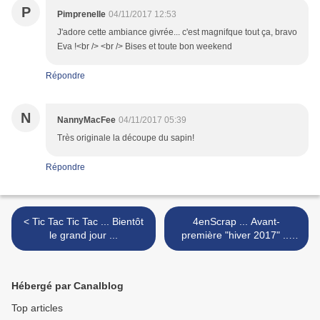
P
Pimprenelle
04/11/2017 12:53
J'adore cette ambiance givrée... c'est magnifque tout ça, bravo
Eva !<br /> <br /> Bises et toute bon weekend
Répondre
N
NannyMacFee
04/11/2017 05:39
Très originale la découpe du sapin!
Répondre
< Tic Tac Tic Tac ... Bientôt
4enScrap ... Avant-
le grand jour ...
première "hiver 2017" ...
Jour #2 >
Hébergé par Canalblog
Top articles