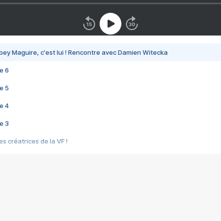
bey Maguire, c'est lui ! Rencontre avec Damien Witecka
e 6
e 5
e 4
e 3
s créatrices de la VF !
e 2
e 1
e Mektoub My Love arrive enfin ! Rencontre avec Shaïn Boumedine et Sal
i : après Toni en famille