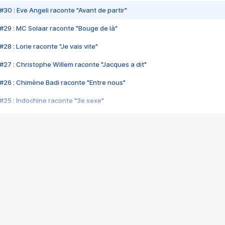
#30 : Eve Angeli raconte "Avant de partir"
#29 : MC Solaar raconte "Bouge de là"
28 : Lorie raconte "Je vais vite"
#27 : Christophe Willem raconte "Jacques a dit"
#26 : Chimène Badi raconte "Entre nous"
#25 : Indochine raconte "3e sexe"
#24 : Zaho raconte "C'est chelou"
#23 : Patrick Bruel raconte "Au café des délices"
#22 : Kyo raconte "Le chemin"
#21 : Nolwenn Leroy raconte "Cassé"
#20 : Patrick Hernandez raconte "Born to be alive"
#19 : Lorie raconte "Près de moi"