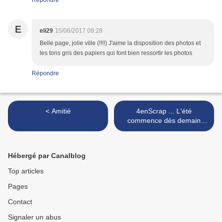
Répondre
E
eli29
15/06/2017 09:28
Belle page, jolie ville (!!!!) J'aime la disposition des photos et
les tons gris des papiers qui font bien ressortir les photos
Répondre
< Amitié
4enScrap ... L'été
commence dès demain
avec la nouvelle collection
... {Aperçus par ici} >
Hébergé par Canalblog
Top articles
Pages
Contact
Signaler un abus