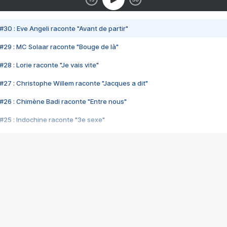
#30 : Eve Angeli raconte "Avant de partir"
#29 : MC Solaar raconte "Bouge de là"
28 : Lorie raconte "Je vais vite"
#27 : Christophe Willem raconte "Jacques a dit"
#26 : Chimène Badi raconte "Entre nous"
#25 : Indochine raconte "3e sexe"
#24 : Zaho raconte "C'est chelou"
#23 : Patrick Bruel raconte "Au café des délices"
#22 : Kyo raconte "Le chemin"
#21 : Nolwenn Leroy raconte "Cassé"
#20 : Patrick Hernandez raconte "Born to be alive"