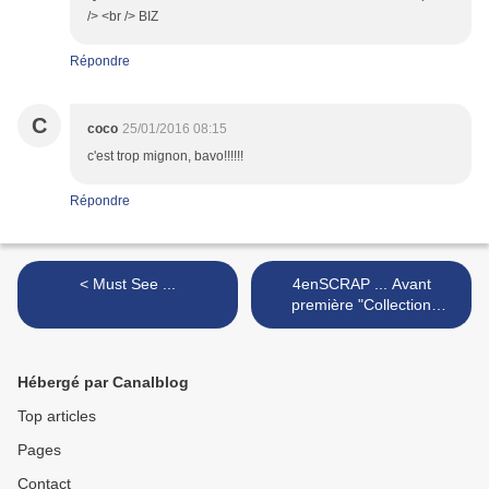
/> <br /> BIZ
Répondre
C
coco
25/01/2016 08:15
c'est trop mignon, bavo!!!!!!
Répondre
< Must See ...
4enSCRAP ... Avant
première "Collection
Printemps 2016" ... Jour 1 >
Hébergé par Canalblog
Top articles
Pages
Contact