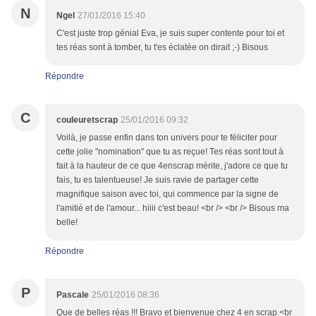
N
Ngel
27/01/2016 15:40
C'est juste trop génial Eva, je suis super contente pour toi et
tes réas sont à tomber, tu t'es éclatée on dirait ;-) Bisous
Répondre
C
couleuretscrap
25/01/2016 09:32
Voilà, je passe enfin dans ton univers pour te féliciter pour
cette jolie "nomination" que tu as reçue! Tes réas sont tout à
fait à la hauteur de ce que 4enscrap mérite, j'adore ce que tu
fais, tu es talentueuse! Je suis ravie de partager cette
magnifique saison avec toi, qui commence par la signe de
l'amitié et de l'amour... hiiii c'est beau! <br /> <br /> Bisous ma
belle!
Répondre
P
Pascale
25/01/2016 08:36
Que de belles réas !!! Bravo et bienvenue chez 4 en scrap.<br