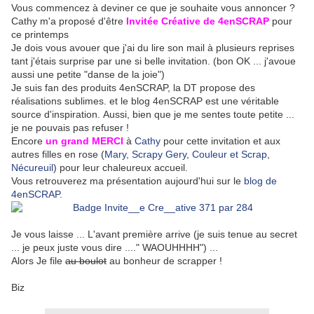
Vous commencez à deviner ce que je souhaite vous annoncer ?
Cathy m'a proposé d'être
Invitée Créative de
4enSCRAP
pour
ce printemps
Je dois vous avouer que j'ai du lire son mail à plusieurs reprises
tant j'étais surprise par une si belle invitation. (bon OK ... j'avoue
aussi une petite "danse de la joie")
Je suis fan des produits 4enSCRAP, la DT propose des
réalisations sublimes. et le blog 4enSCRAP est une véritable
source d'inspiration. Aussi, bien que je me sentes toute petite ...
je ne pouvais pas refuser !
Encore
un grand MERCI
à
Cathy
pour cette invitation et aux
autres filles en rose (
Mary,
Scrapy Gery
,
Couleur et Scrap
,
Nécureuil
) pour leur chaleureux accueil.
Vous retrouverez ma présentation aujourd'hui sur le
blog de
4enSCRAP
.
Je vous laisse ... L'avant première arrive (je suis tenue au secret
... je peux juste vous dire ...." WAOUHHHH") ...
Alors Je file
au boulot
au bonheur de scrapper !
Biz