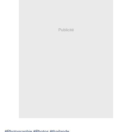
Publicité
#Photographie
#Photos
#thailande