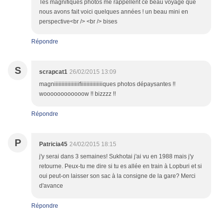
Tes magnifiques photos me rappellent ce beau voyage que
nous avons fait voici quelques années ! un beau mini en
perspective<br /> <br /> bises
Répondre
S
scrapcat1
26/02/2015 13:09
magniiiiiiiiiiiiiiiiifiiiiiiiiiiiiiiiques photos dépaysantes !!
woooooooooooow !! bizzzz !!
Répondre
P
Patricia45
24/02/2015 18:15
j'y serai dans 3 semaines! Sukhotai j'ai vu en 1988 mais j'y
retourne. Peux-tu me dire si tu es allée en train à Lopburi et si
oui peut-on laisser son sac à la consigne de la gare? Merci
d'avance
Répondre