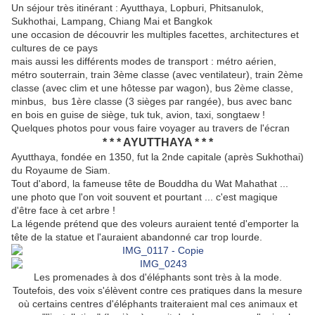
Un séjour très itinérant : Ayutthaya, Lopburi, Phitsanulok,
Sukhothai, Lampang, Chiang Mai et Bangkok
une occasion de découvrir les multiples facettes, architectures et
cultures de ce pays
mais aussi les différents modes de transport : métro aérien,
métro souterrain, train 3ème classe (avec ventilateur), train 2ème
classe (avec clim et une hôtesse par wagon), bus 2ème classe,
minbus, bus 1ère classe (3 sièges par rangée), bus avec banc
en bois en guise de siège, tuk tuk, avion, taxi, songtaew !
Quelques photos pour vous faire voyager au travers de l'écran
* * * AYUTTHAYA * * *
Ayutthaya, fondée en 1350, fut la 2nde capitale (après Sukhothai)
du Royaume de Siam.
Tout d'abord, la fameuse tête de Bouddha du Wat Mahathat ...
une photo que l'on voit souvent et pourtant ... c'est magique
d'être face à cet arbre !
La légende prétend que des voleurs auraient tenté d'emporter la
tête de la statue et l'auraient abandonné car trop lourde.
Les promenades à dos d'éléphants sont très à la mode.
Toutefois, des voix s'élèvent contre ces pratiques dans la mesure
où certains centres d'éléphants traiteraient mal ces animaux et