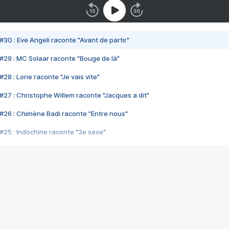
#30 : Eve Angeli raconte "Avant de partir"
#29 : MC Solaar raconte "Bouge de là"
28 : Lorie raconte "Je vais vite"
#27 : Christophe Willem raconte "Jacques a dit"
#26 : Chimène Badi raconte "Entre nous"
#25 : Indochine raconte "3e sexe"
#24 : Zaho raconte "C'est chelou"
#23 : Patrick Bruel raconte "Au café des délices"
#22 : Kyo raconte "Le chemin"
#21 : Nolwenn Leroy raconte "Cassé"
#20 : Patrick Hernandez raconte "Born to be alive"