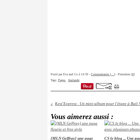
Posté par Eva and Co à 14:39 -
Commentaires [
…
]
- Permalien [
#
]
Tags:
Pages
,
thailande
Kesi'Express : Un mini-album pour l'étape à Bali !
Vous aimerez aussi :
{MLN Geffray} une page
CS le blog ... Une p