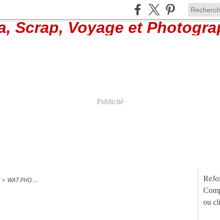
Publicité
ReJo
>
WAT PHO ...
Compt
ou cl