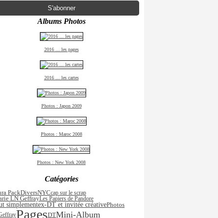
Albums Photos
2016 ... les pages
2016 ... les cartes
Photos : Japon 2009
Photos : Maroc 2008
Photos : New York 2008
Catégories
ra Pack
Divers
NYC
cap sur le scrap
rie LN Geffray
Les Papiers de Pandore
ut simplement
ex-DT et invitée créative
Photos
Pages
Mini-Album
DT
effray