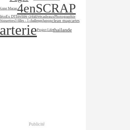
4enSCRAP
Kong Macao
Ex DT
Invitée créative
déco
cadeaux
Photographie
clean mag
cartes
étiquettes
3 filles - 1 challenge
Japon
arterie
thailande
Project Life
Publicité