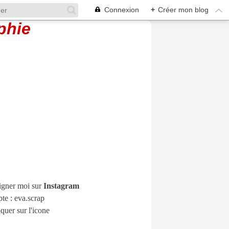
Connexion
+
Créer mon blog
igner moi sur
Instagram
e : eva.scrap
iquer sur l'icone