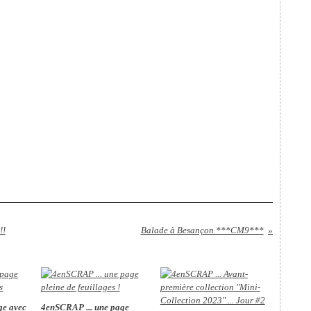
!!
Balade à Besançon ***CM9***
age avec
4enSCRAP ... une page