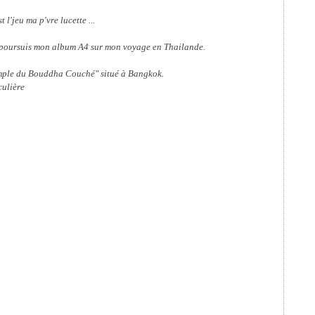
t l'jeu ma p'vre lucette ...
e poursuis mon album A4 sur mon voyage en Thailande.
emple du Bouddha Couché" situé à Bangkok.
culière