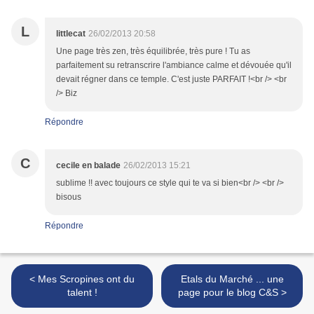
L
littlecat
26/02/2013 20:58
Une page très zen, très équilibrée, très pure ! Tu as
parfaitement su retranscrire l'ambiance calme et dévouée qu'il
devait régner dans ce temple. C'est juste PARFAIT !<br /> <br
/> Biz
Répondre
C
cecile en balade
26/02/2013 15:21
sublime !! avec toujours ce style qui te va si bien<br /> <br />
bisous
Répondre
< Mes Scropines ont du
Etals du Marché ... une
talent !
page pour le blog C&S >