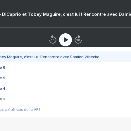
 DiCaprio et Tobey Maguire, c'est lui ! Rencontre avec Dam
bey Maguire, c'est lui ! Rencontre avec Damien Witecka
e 6
e 5
e 4
e 3
s créatrices de la VF !
e 2
e 1