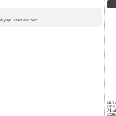
jolie page. J aime beaucoup
MLN G
DT Ma
Min
Invité