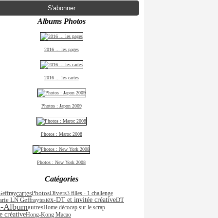
Albums Photos
2016 ... les pages
2016 ... les cartes
Photos : Japon 2009
Photos : Maroc 2008
Photos : New York 2008
Catégories
cartes
effray
Photos
Divers
3 filles - 1 challenge
rie LN Geffray
ex-DT et invitée créative
DT
test
i-Album
autres
Home déco
cap sur le scrap
e créative
Hong-Kong Macao