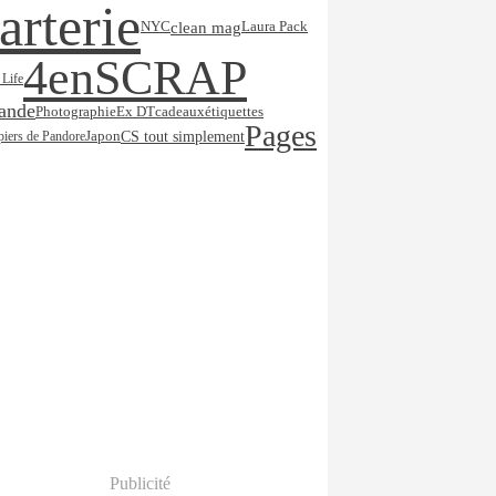
arterie
clean mag
NYC
Laura Pack
4enSCRAP
 Life
lande
Ex DT
Photographie
cadeaux
étiquettes
Pages
CS tout simplement
piers de Pandore
Japon
Publicité