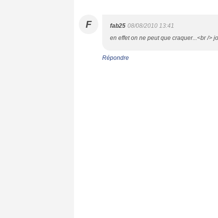
F
fab25
08/08/2010 13:41
en effet on ne peut que craquer...<br /> 
Répondre