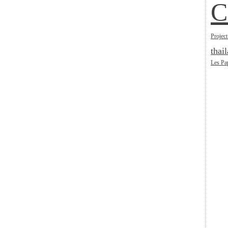
C
Project
thai
Les Pa