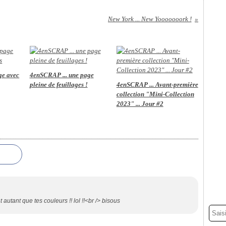
New York ... New Yooooooork !
age avec
4enSCRAP ... une page
pleine de feuillages !
4enSCRAP ... Avant-première
collection "Mini-Collection
2023" ... Jour #2
t autant que tes couleurs !! lol !!<br /> bisous