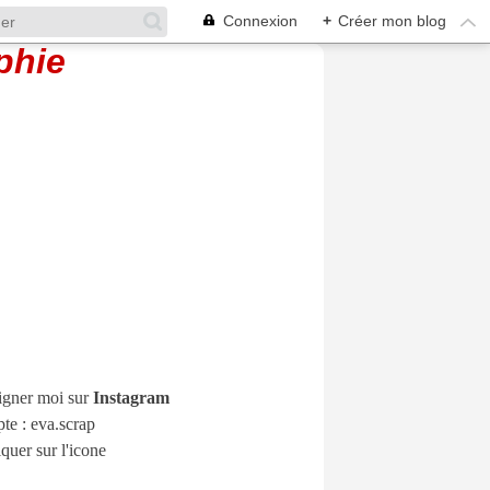
Connexion
+
Créer mon blog
igner moi sur
Instagram
e : eva.scrap
iquer sur l'icone