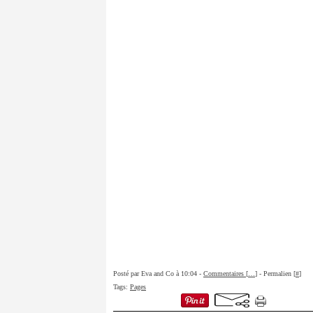
Posté par Eva and Co à 10:04 -
Commentaires [
…
]
- Permalien [
#
]
Tags:
Pages