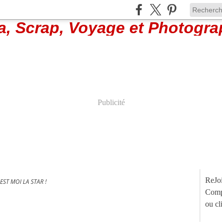
Publicité
ReJo
'EST MOI LA STAR !
Compt
ou cl